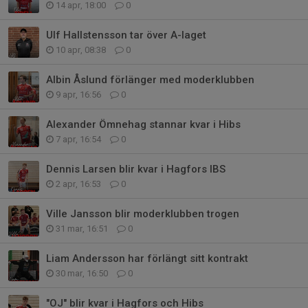
14 apr, 18:00
0
Ulf Hallstensson tar över A-laget
10 apr, 08:38
0
Albin Åslund förlänger med moderklubben
9 apr, 16:56
0
Alexander Ömnehag stannar kvar i Hibs
7 apr, 16:54
0
Dennis Larsen blir kvar i Hagfors IBS
2 apr, 16:53
0
Ville Jansson blir moderklubben trogen
31 mar, 16:51
0
Liam Andersson har förlängt sitt kontrakt
30 mar, 16:50
0
"OJ" blir kvar i Hagfors och Hibs