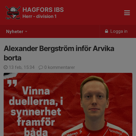
HAGFORS IBS
Herr - division 1
Logga in
Nyheter
Alexander Bergström inför Arvika
borta
13 feb, 15:34
0 kommentarer