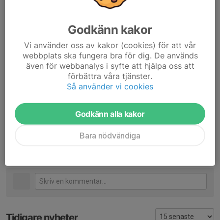
det som en bonus i så fall, är ju inte många veckor kvar till
säsongen är slut.
Godkänn kakor
Vad slutar matchen ikväll? Vem avgör?
Vi använder oss av kakor (cookies) för att vår
- 5-7 och jag tror att Hedlund avgör.
webbplats ska fungera bra för dig. De används
även för webbanalys i syfte att hjälpa oss att
Avslutningsvis, vilken placering komma FBK sluta på i
förbättra våra tjänster.
tabellen?
Så använder vi cookies
- Ja du, play in är en bonus som det ser ut just nu.
Godkänn alla kakor
Dela nyhet
Bara nödvändiga
Kommentarer
Tidigare nyheter