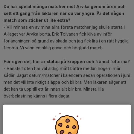
Du har spelat många matcher mot Arvika genom åren och
sett ett gäng från läktaren när du var yngre. Är det någon
match som sticker ut lite extra?
- Vill minnas en av mina allra första matcher jag skulle starta i
A-laget var Arvika borta, Erik Toivanen fick kliva av inför
förlängningen på grund av skada och jag fick lira i en rätt hygglig
femma. Vi vann en riktig grinig och högljudd match.
För egen del, hur är status på kroppen och främst fötterna?
- Vänsterfoten har väl aldrig mått bättre medan högern mår
sådär. Jagat datum/matcher i kalendern sedan operationen i juni
men det vill inte riktigt släppa och bli bra. Men läkaren säger att
det kan ta upp till ett år innan allt blir bra. Minsta lilla
överbelastning känns i flera dagar.
Tror du det blir något spel innan säsongen är över?
- Tveksamt, har mentalt släppt den tanken lite. Jag har jagat
datum och siktat på olika matcher i kalendern hela säsongen
och blivit besviken varje gång. Så nu har jag släppt det och ser