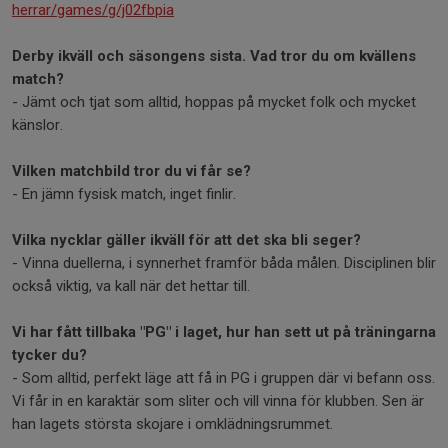
herrar/games/g/j02fbpia
Derby ikväll och säsongens sista. Vad tror du om kvällens
match?
- Jämt och tjat som alltid, hoppas på mycket folk och mycket
känslor.
Vilken matchbild tror du vi får se?
- En jämn fysisk match, inget finlir.
Vilka nycklar gäller ikväll för att det ska bli seger?
- Vinna duellerna, i synnerhet framför båda målen. Disciplinen blir
också viktig, va kall när det hettar till.
Vi har fått tillbaka "PG" i laget, hur han sett ut på träningarna
tycker du?
- Som alltid, perfekt läge att få in PG i gruppen där vi befann oss.
Vi får in en karaktär som sliter och vill vinna för klubben. Sen är
han lagets största skojare i omklädningsrummet.