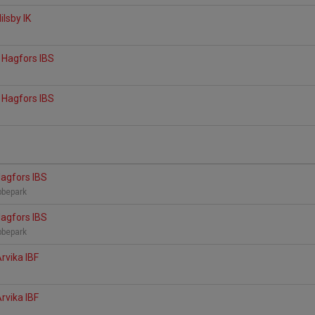
ilsby IK
a
- Hagfors IBS
a
- Hagfors IBS
a
Hagfors IBS
bbepark
Hagfors IBS
bbepark
rvika IBF
a
rvika IBF
a