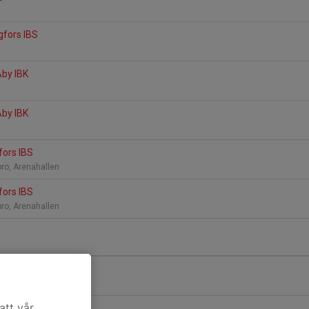
gfors IBS
Åby IBK
a
Åby IBK
a
gfors IBS
bro, Arenahallen
gfors IBS
bro, Arenahallen
IBK Köping
a
att vår
IBK Köping