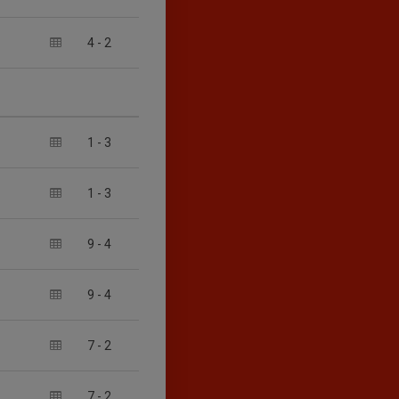
4
-
2
1
-
3
1
-
3
9
-
4
9
-
4
7
-
2
7
-
2