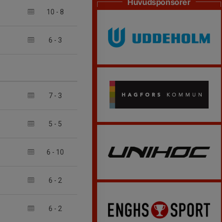
Huvudsponsorer
10
-
8
6
-
3
7
-
3
5
-
5
6
-
10
6
-
2
6
-
2