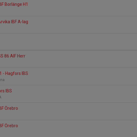
IBF Borlänge H1
a
rvika IBF A-lag
a
GS 86 AIF Herr
a
1 - Hagfors IBS
rena
ors IBS
 A
IBF Örebro
a
IBF Örebro
a