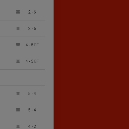
2
-
6
2
-
6
4
-
5
EF
4
-
5
EF
5
-
4
5
-
4
4
-
2