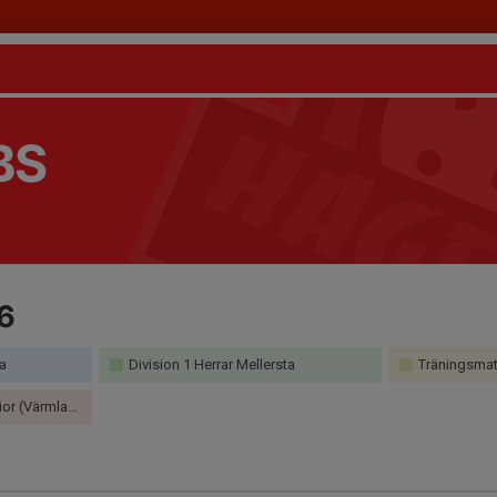
BS
6
ta
Division 1 Herrar Mellersta
Träningsmatch
 (Värmland)