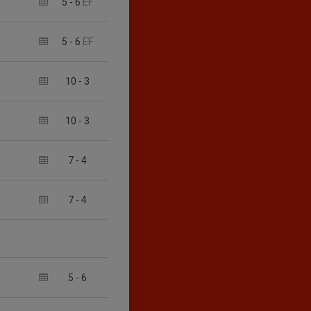
5
-
6
EF
5
-
6
EF
10
-
3
10
-
3
7
-
4
7
-
4
5
-
6