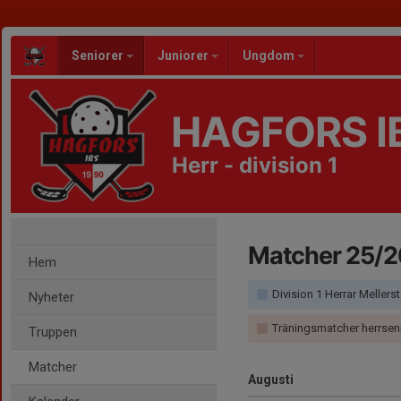
Seniorer
Juniorer
Ungdom
HAGFORS I
Herr - division 1
Matcher 25/2
Hem
Division 1 Herrar Mellers
Nyheter
Träningsmatcher herrsenior
Truppen
Matcher
Augusti