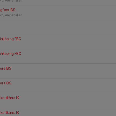
bro, Arenahallen
agfors IBS
bro, Arenahallen
Linköping FBC
a
Linköping FBC
a
fors IBS
fors IBS
kattkärrs IK
a
kattkärrs IK