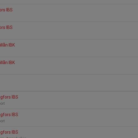
ors IBS
ors IBS
illån IBK
a
illån IBK
a
agfors IBS
port
agfors IBS
port
agfors IBS