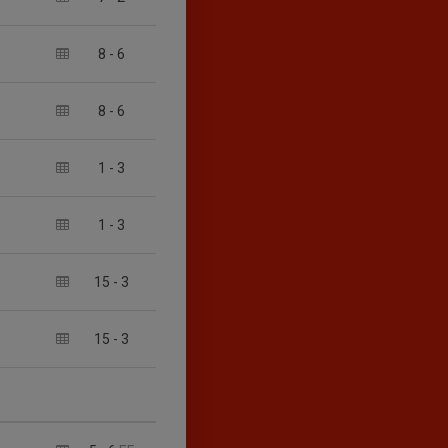
8
-
6
8
-
6
1
-
3
1
-
3
15
-
3
15
-
3