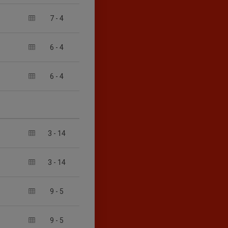
7
-
4
6
-
4
6
-
4
3
-
14
3
-
14
9
-
5
9
-
5