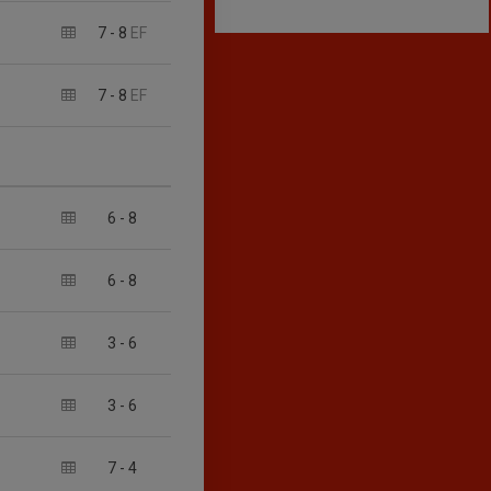
7
-
8
EF
7
-
8
EF
6
-
8
6
-
8
3
-
6
3
-
6
7
-
4