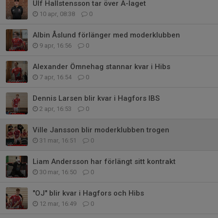
Ulf Hallstensson tar över A-laget
10 apr, 08:38
0
Albin Åslund förlänger med moderklubben
9 apr, 16:56
0
Alexander Ömnehag stannar kvar i Hibs
7 apr, 16:54
0
Dennis Larsen blir kvar i Hagfors IBS
2 apr, 16:53
0
Ville Jansson blir moderklubben trogen
31 mar, 16:51
0
Liam Andersson har förlängt sitt kontrakt
30 mar, 16:50
0
"OJ" blir kvar i Hagfors och Hibs
12 mar, 16:49
0