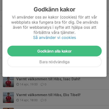
29 maj, 14:14
0
Godkänn kakor
Varmt välkommen tillbaka, Rasmus Ericsson!
Vi använder oss av kakor (cookies) för att vår
18 maj, 14:32
0
webbplats ska fungera bra för dig. De används
även för webbanalys i syfte att hjälpa oss att
Varmt välkommen tillbaka, Filip Nilsson!
förbättra våra tjänster.
7 maj, 09:00
0
Så använder vi cookies
Varmt välkommen till Hibs, Nils Öhrman
Godkänn alla kakor
20 apr, 17:00
0
Bara nödvändiga
Varmt välkommen tillbaka, David Andersson!
19 apr, 20:37
0
Varmt välkommen till Hibs, Isac Dahl!
14 apr, 19:00
0
Varmt välkommen till Hibs, Elis Tibell!
14 apr, 18:00
0