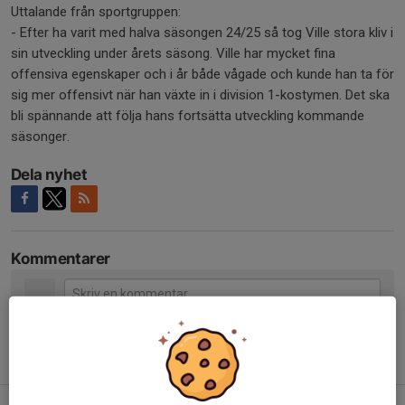
Uttalande från sportgruppen:
- Efter ha varit med halva säsongen 24/25 så tog Ville stora kliv i
sin utveckling under årets säsong. Ville har mycket fina
offensiva egenskaper och i år både vågade och kunde han ta för
sig mer offensivt när han växte in i division 1-kostymen. Det ska
bli spännande att följa hans fortsätta utveckling kommande
säsonger.
Dela nyhet
Kommentarer
Tidigare nyheter
Varmt välkommen tillbaka, Daniel Svensson!