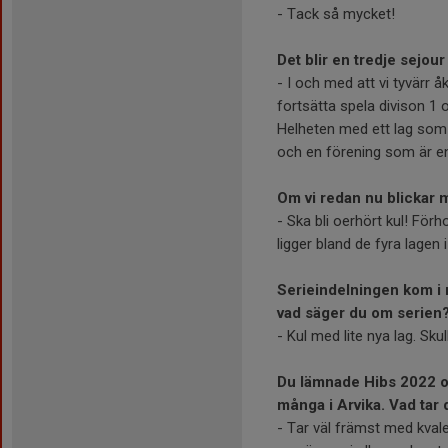
- Tack så mycket!
Det blir en tredje sejour
- I och med att vi tyvärr åk
fortsätta spela divison 1 
Helheten med ett lag som o
och en förening som är en
Om vi redan nu blickar 
- Ska bli oerhört kul! För
ligger bland de fyra lagen 
Serieindelningen kom i 
vad säger du om serien
- Kul med lite nya lag. Sku
Du lämnade Hibs 2022 och
många i Arvika. Vad tar
- Tar väl främst med kvale