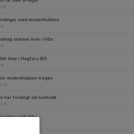
on tar över A-laget
0
förlänger med moderklubben
0
ehag stannar kvar i Hibs
0
blir kvar i Hagfors IBS
0
blir moderklubben trogen
0
 har förlängt sitt kontrakt
0
i Hagfors och Hibs
0