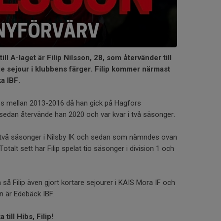
ll A-laget är Filip Nilsson, 28, som återvänder till
je sejour i klubbens färger. Filip kommer närmast
a IBF.
t Hibs mellan 2013-2016 då han gick på Hagfors
dan återvände han 2020 och var kvar i två säsonger.
t två säsonger i Nilsby IK och sedan som nämndes ovan
Totalt sett har Filip spelat tio säsonger i division 1 och
så Filip även gjort kortare sejourer i KAIS Mora IF och
n är Edebäck IBF.
till Hibs, Filip!