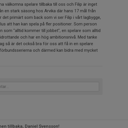
unna välkomna spelare tillbaka till oss och Filip är inget
ån en stark säsong hos Arvika där hans 17 mål från
 det primärt som back som vi ser Filip i vårt lagbygge,
plus att han kan spela på fler positioner. Som person
on som "alltid kommer till jobbet", en spelare som alltid
tt idrottande och har en hög ambitionsnivå. Med tanke
lag så är det också bra för oss att få in en spelare
i förbundsserierna och därmed kan bidra med mycket
n tillbaka, Daniel Svensson!