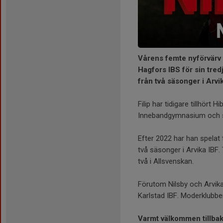
Vårens femte nyförvärv ti
Hagfors IBS för sin tred
från två säsonger i Arvik
Filip har tidigare tillhör
Innebandgymnasium och se
Efter 2022 har han spela
två säsonger i Arvika IBF. 
två i Allsvenskan.
Förutom Nilsby och Arvika 
Karlstad IBF. Moderklubbe
Varmt välkommen tillbaka 