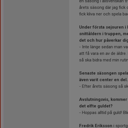
en säsong i allsvenskan tr
årets säsong där jag fick 
fick kliva ner och spela b
Under första sejouren i 
snittåldern i truppen, m
det och hur påverkar di
- Inte länge sedan man var
att få vara en av de äldre
så ska bidra med min rutin
Senaste säsongen spelad
även varit center en del.
- Efter årets säsong så sk
Avslutningsvis, kommer 
det elfte guldet?
- Hoppas alltid på guld! Bl
Fredrik Eriksson
i sportg