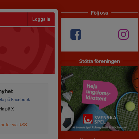
Följ oss
Logga in
Stötta föreningen
nyhet
la på Facebook
la på X
heter via RSS