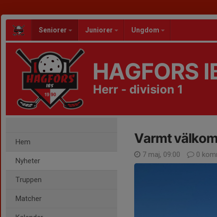
Seniorer
Juniorer
Ungdom
HAGFORS I
Herr - division 1
Varmt välkomme
Hem
7 maj, 09:00
0 kom
Nyheter
Truppen
Matcher