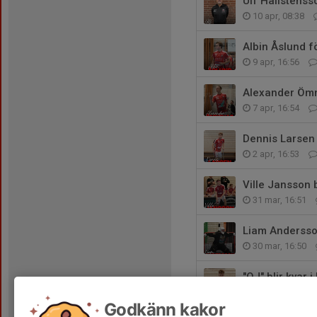
Ulf Hallstenss
10 apr, 08:38
Albin Åslund 
9 apr, 16:56
Alexander Ömn
7 apr, 16:54
Dennis Larsen 
2 apr, 16:53
Ville Jansson 
31 mar, 16:51
Liam Andersson
30 mar, 16:50
"OJ" blir kvar 
12 mar, 16:49
Godkänn kakor