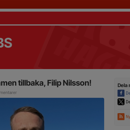
BS
n tillbaka, Filip Nilsson!
Dela 
mentarer
De
De
Ny