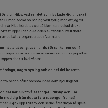
 för dig i Hibs, vad var det som lockade dig tillbaka?
te ur med Arvika så har jag varit tydlig med att jag vill
och när Hibs hörde av sig så blev man lockad direkt.
ftast ligger i den övre delen av tabellen, ny tränare
 av de bättre organiserade i Värmland.
mot nästa säsong, vad har du för tankar om den?
hoppningsvis när vi summerar serien så hoppas jag att vi
i toppen där ett kval väntar.
måndags, några nya lag och en hel del bekanta,
?
lle tro serien håller samma klass som ifjol ungefär!
 det har blivit två säsonger i Nilsby och lika
 du med dig från dessa fyra säsonger främst?
t när vi gick upp i Nilsby och sedan året därpå få spela