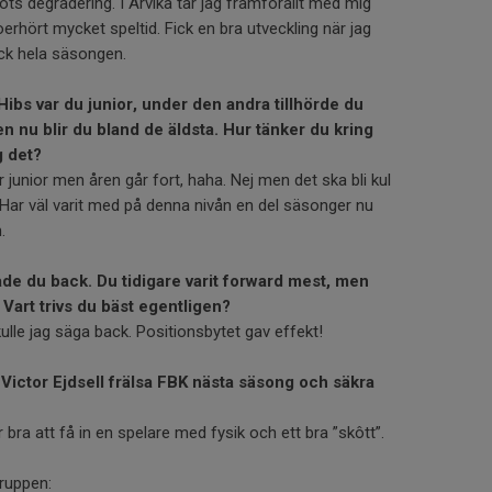
ots degradering. I Arvika tar jag framförallt med mig
oerhört mycket speltid. Fick en bra utveckling när jag
ack hela säsongen.
Hibs var du junior, under den andra tillhörde du
en nu blir du bland de äldsta. Hur tänker du kring
g det?
 junior men åren går fort, haha. Nej men det ska bli kul
. Har väl varit med på denna nivån en del säsonger nu
.
e du back. Du tidigare varit forward mest, men
 Vart trivs du bäst egentligen?
ulle jag säga back. Positionsbytet gav effekt!
Victor Ejdsell frälsa FBK nästa säsong och säkra
ir bra att få in en spelare med fysik och ett bra ”skôtt”.
ruppen: