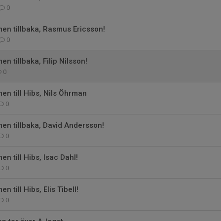
0
en tillbaka, Rasmus Ericsson!
0
n tillbaka, Filip Nilsson!
0
n till Hibs, Nils Öhrman
0
en tillbaka, David Andersson!
0
n till Hibs, Isac Dahl!
0
 till Hibs, Elis Tibell!
0