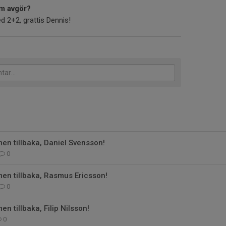
m avgör?
ed 2+2, grattis Dennis!
n tillbaka, Daniel Svensson!
0
en tillbaka, Rasmus Ericsson!
0
n tillbaka, Filip Nilsson!
0