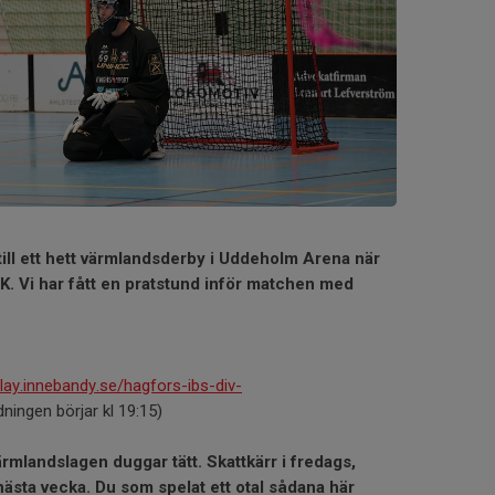
la till ett hett värmlandsderby i Uddeholm Arena när
IK. Vi har fått en pratstund inför matchen med
play.innebandy.se/hagfors-ibs-div-
ningen börjar kl 19:15)
mlandslagen duggar tätt. Skattkärr i fredags,
nästa vecka. Du som spelat ett otal sådana här