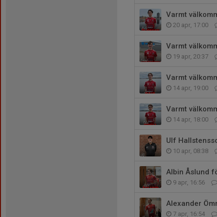
Varmt välkomme
20 apr, 17:00
Varmt välkomm
19 apr, 20:37
Varmt välkomme
14 apr, 19:00
Varmt välkommen
14 apr, 18:00
Ulf Hallstenss
10 apr, 08:38
Albin Åslund 
9 apr, 16:56
Alexander Ömn
7 apr, 16:54