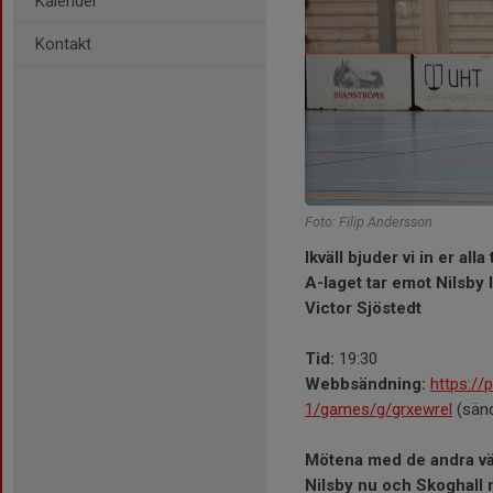
Kalender
Kontakt
Foto: Filip Andersson
Ikväll bjuder vi in er al
A-laget tar emot Nilsby 
Victor Sjöstedt
Tid:
19:30
Webbsändning:
https://
1/games/g/grxewrel
(sänd
Mötena med de andra vär
Nilsby nu och Skoghall 