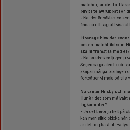
matcher, är det fortfara
blivit lite avtrubbat för d
- Nej det är såklart en an
finns ju ett sug att visa a
I fredags blev det sege
om en matchbild som H
ska ni främst ta med er?
- Nej statistiken ljuger ju 
Segermarginalen borde vari
skapar många bra lägen o
fortsätter vi mala på till
Nu väntar Nilsby och mån
Hur är det som målvakt 
lagkamrater?
- Ja det beror ju helt på 
kan man alltid skicka nån
är det nog bäst att va tyst