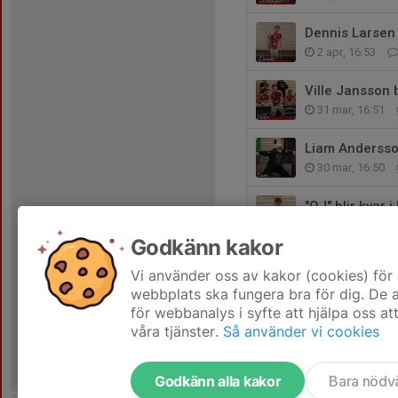
Dennis Larsen 
2 apr, 16:53
Ville Jansson 
31 mar, 16:51
Liam Andersson
30 mar, 16:50
"OJ" blir kvar 
12 mar, 16:49
Godkänn kakor
Niclas Anders
Vi använder oss av kakor (cookies) för 
6 mar, 16:15
webbplats ska fungera bra för dig. De
för webbanalys i syfte att hjälpa oss at
våra tjänster.
Så använder vi cookies
Godkänn alla kakor
Bara nödv