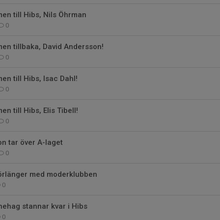
n till Hibs, Nils Öhrman
0
en tillbaka, David Andersson!
0
n till Hibs, Isac Dahl!
0
 till Hibs, Elis Tibell!
0
on tar över A-laget
0
förlänger med moderklubben
0
ehag stannar kvar i Hibs
0