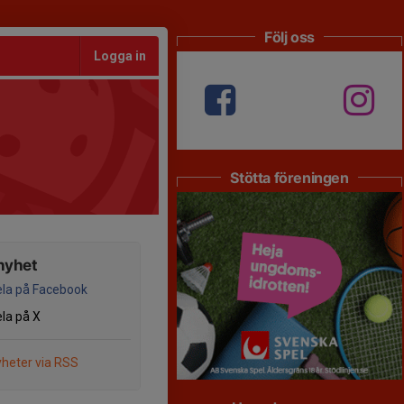
Följ oss
Logga in
Stötta föreningen
nyhet
la på Facebook
la på X
heter via RSS