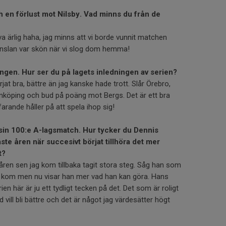
och en förlust mot Nilsby. Vad minns du från de
a ärlig haha, jag minns att vi borde vunnit matchen
nslan var skön när vi slog dom hemma!
ngen. Hur ser du på lagets inledningen av serien?
rjat bra, bättre än jag kanske hade trott. Slår Örebro,
nköping och bud på poäng mot Bergs. Det är ett bra
arande håller på att spela ihop sig!
sin 100:e A-lagsmatch. Hur tycker du Dennis
te åren när succesivt börjat tillhöra det mer
t?
åren sen jag kom tillbaka tagit stora steg. Såg han som
jag kom men nu visar han mer vad han kan göra. Hans
en här är ju ett tydligt tecken på det. Det som är roligt
d vill bli bättre och det är något jag värdesätter högt