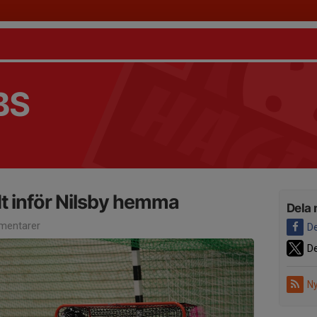
BS
dt inför Nilsby hemma
Dela 
mentarer
De
De
Ny