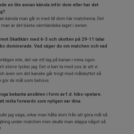
nde en lite annan känsla inför dom eller har det
ig?
nan känsla man går in med till dom här matcherna. Det
tt man är det bästa värmländska laget i serien.
r mot Skattkärr med 6-3 och skotten på 29-11 talar
ibs dominerade. Vad säger du om matchen och vad
verkligen inte, det var ett lag på banan i mina ögon.
t större tycker jag. Det vi kan ta med oss är att vi
ch även om det kanske går trögt med målskyttet så
s vi gör de mål som behövs.
ga bekanta ansikten i form av f.d. hibs-spelare.
att möta forwards som nyligen var dina
skulle jag säga, orkar man hålla dom från att göra mål så
 gliring under matchen men skulle man släppa något så
!