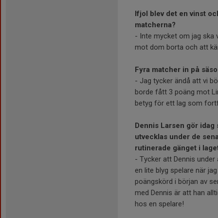
Ifjol blev det en vinst 
matcherna?
- Inte mycket om jag ska v
mot dom borta och att kä
Fyra matcher in på säso
- Jag tycker ändå att vi bö
borde fått 3 poäng mot Li
betyg för ett lag som fortf
Dennis Larsen gör idag 
utvecklas under de senas
rutinerade gänget i lage
- Tycker att Dennis under 
en lite blyg spelare när 
poängskörd i början av seri
med Dennis är att han allti
hos en spelare!