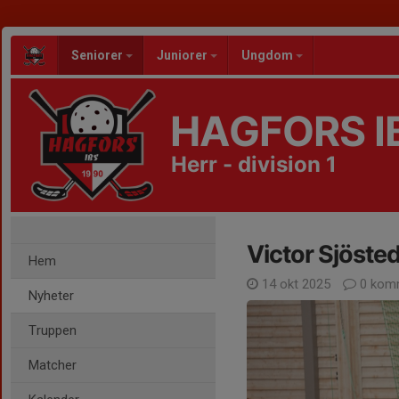
Seniorer
Juniorer
Ungdom
HAGFORS I
Herr - division 1
Victor Sjöste
Hem
14 okt 2025
0 kom
Nyheter
Truppen
Matcher