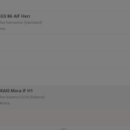
GS 86 AIF Herr
her herrsenior (Värmland)
ena
KAIS Mora IF H1
er Dalarna 25/26 (Dalarna)
 Arena
v.37