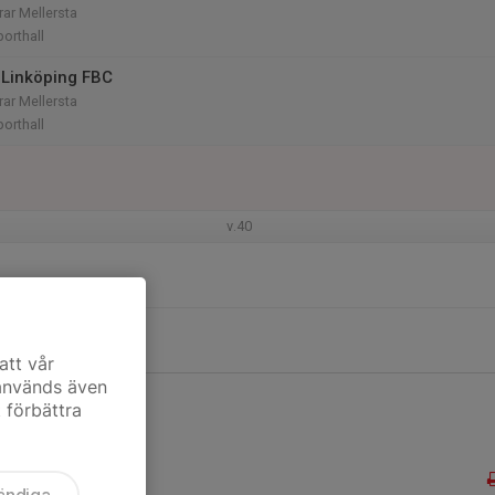
rar Mellersta
orthall
Linköping FBC
rar Mellersta
orthall
v.40
att vår
 används även
t förbättra