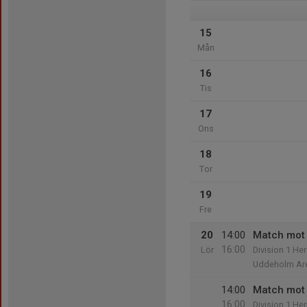
15
Mån
16
Tis
17
Ons
18
Tor
19
Fre
20
14:00
Match mot 
16:00
Lör
Division 1 Her
Uddeholm Ar
14:00
Match mot 
16:00
Division 1 Her