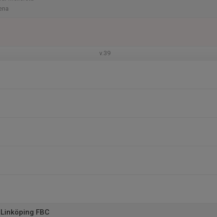
ena
v.39
Linköping FBC