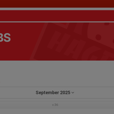
BS
a
September 2025
v.36