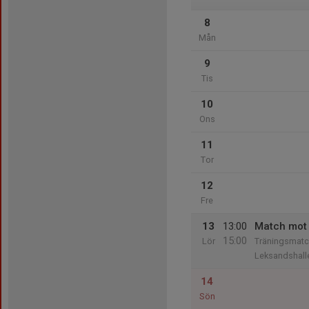
8
Mån
9
Tis
10
Ons
11
Tor
12
Fre
13
13:00
Match mot 
15:00
Lör
Träningsmatch
Leksandshall
14
Sön