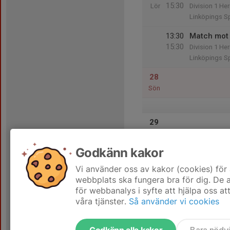
15:30
Lör
Division 1 Her
Linköpings Sp
13:30
Match mot 
15:30
Division 1 Her
Linköpings Sp
28
Sön
29
Mån
Godkänn kakor
30
Tis
Vi använder oss av kakor (cookies) för 
webbplats ska fungera bra för dig. De
för webbanalys i syfte att hjälpa oss at
våra tjänster.
Så använder vi cookies