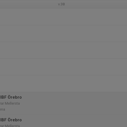
v.38
IBF Örebro
rar Mellersta
ena
IBF Örebro
rar Mellersta