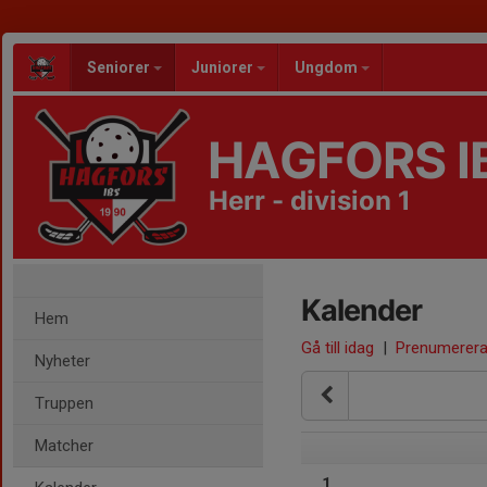
Seniorer
Juniorer
Ungdom
HAGFORS I
Herr - division 1
Kalender
Hem
Gå till idag
|
Prenumerer
Nyheter
Truppen
Matcher
1