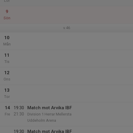
Lör
9
Sön
v.46
10
Mån
11
Tis
12
Ons
13
Tor
14
19:30
Match mot Arvika IBF
21:30
Fre
Division 1 Herrar Mellersta
Uddeholm Arena
19:30
Match mot Arvika IBF