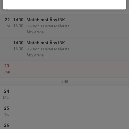
21
Fre
22
14:30
Match mot Åby IBK
16:30
Lör
Division 1 Herrar Mellersta
Åby Arena
14:30
Match mot Åby IBK
16:30
Division 1 Herrar Mellersta
Åby Arena
23
Sön
v.48
24
Mån
25
Tis
26