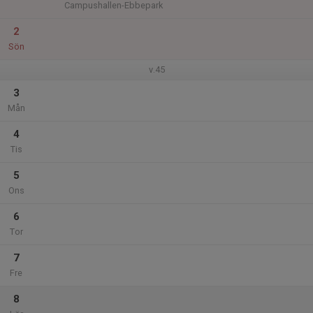
Campushallen-Ebbepark
2
Sön
v.45
3
Mån
4
Tis
5
Ons
6
Tor
7
Fre
8