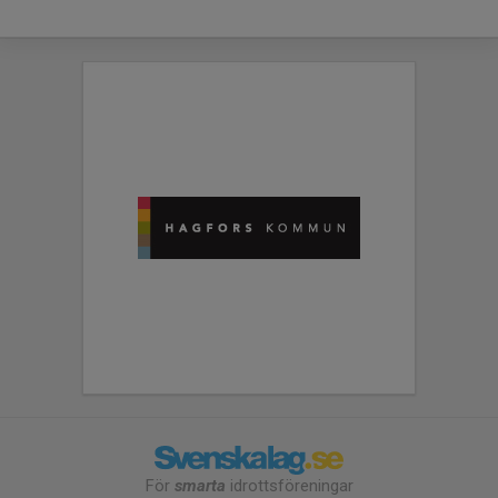
För
smarta
idrottsföreningar