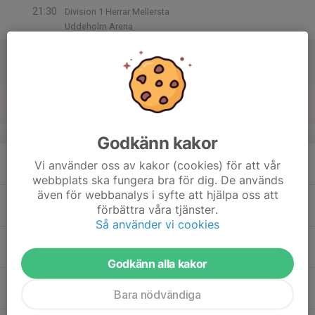
21:30
Division 1 Herrar Mellersta
Uddeholm Arena
15
Lör
16
Sön
v.47
Godkänn kakor
17
Vi använder oss av kakor (cookies) för att vår
Mån
webbplats ska fungera bra för dig. De används
även för webbanalys i syfte att hjälpa oss att
18
förbättra våra tjänster.
Tis
Så använder vi cookies
19
Ons
Godkänn alla kakor
20
Bara nödvändiga
Tor