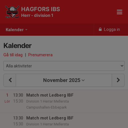
HAGFORS IBS
Herr - division 1
Logga in
Kalender
Kalender
Gå till idag
|
Prenumerera
November 2025
1
13:30
Match mot Ledberg IBF
15:30
Lör
Division 1 Herrar Mellersta
Campushallen-Ebbepark
13:30
Match mot Ledberg IBF
15:30
Division 1 Herrar Mellersta