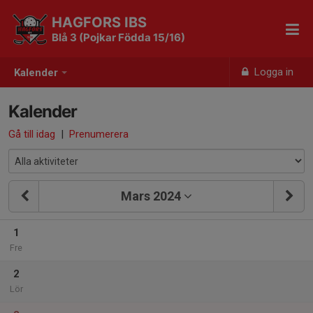
HAGFORS IBS
Blå 3 (Pojkar Födda 15/16)
Logga in
Kalender
Kalender
Gå till idag
|
Prenumerera
Mars 2024
1
Fre
2
Lör