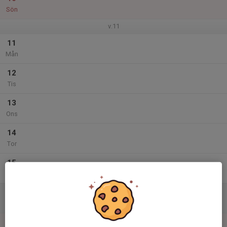
Sön
v.11
11
Mån
12
Tis
13
Ons
14
Tor
15
Fre
16
Lör
17