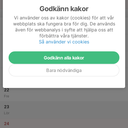
Sön
Godkänn kakor
v.12
Vi använder oss av kakor (cookies) för att vår
18
webbplats ska fungera bra för dig. De används
Mån
även för webbanalys i syfte att hjälpa oss att
förbättra våra tjänster.
19
Så använder vi cookies
Tis
20
Godkänn alla kakor
Ons
Bara nödvändiga
21
Tor
22
Fre
23
Lör
24