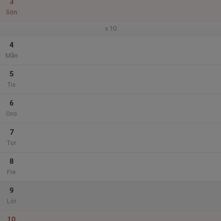
3
Sön
v.10
4
Mån
5
Tis
6
Ons
7
Tor
8
Fre
9
Lör
10