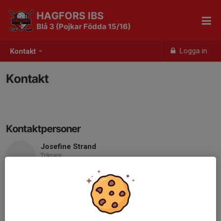
HAGFORS IBS
Blå 3 (Pojkar Födda 15/16)
Logga in
Kontakt
Kontakt
Kontaktpersoner
Josefine Strand
Tränare
073-040 64 11
josefine.strand89@gmail.com
Maria Wahlsten
Tränare