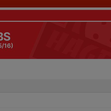
BS
5/16)