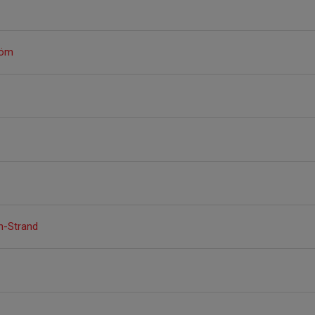
röm
n-Strand