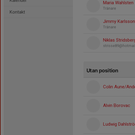
Kalender
Maria Wahlsten
Tränare
Kontakt
Jimmy Karlsson
Tränare
Niklas Stridsber
strisse89@hotmai
Utan position
Colin Aune/And
Alvin Borovac
Ludwig Dahlstr