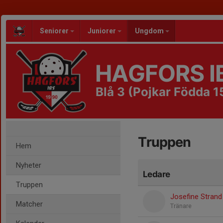
Seniorer
Juniorer
Ungdom
HAGFORS I
Blå 3 (Pojkar Födda 1
Truppen
Hem
Nyheter
Ledare
Truppen
Josefine Strand
Matcher
Tränare