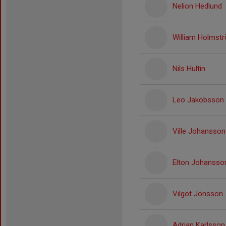
Nelion Hedlund
William Holmst
Nils Hultin
Leo Jakobsson
Ville Johansson
Elton Johansso
Vilgot Jönsson
Adrian Karlsson