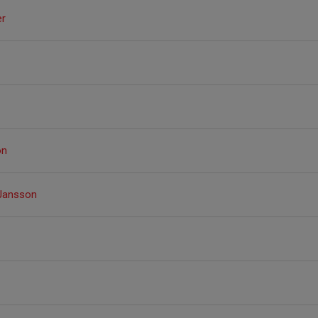
er
on
 Jansson