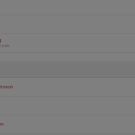
g
l.com
ersson
öm