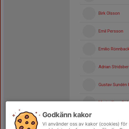
Birk Olsson
Emil Persson
Emilio Rönnbac
Adrian Stridsbe
Gustav Sundén 
Maximilliam Sä
Godkänn kakor
Theo Wahlsten
Vi använder oss av kakor (cookies) för 