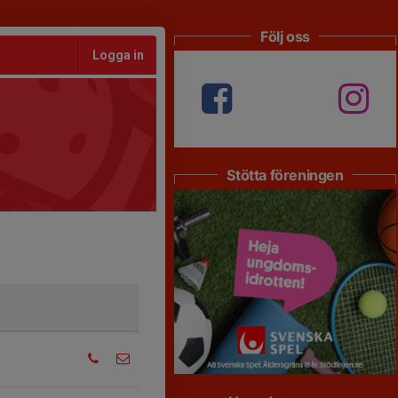
Följ oss
Logga in
Stötta föreningen