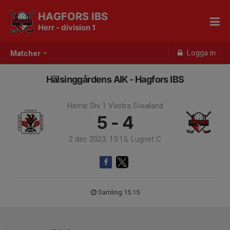
HAGFORS IBS
Herr - division 1
Logga in
Matcher
Hälsinggårdens AIK - Hagfors IBS
Herrar Div 1 Västra Svealand
5 - 4
2 dec 2023, 15:15, Lugnet C
Samling 15:15