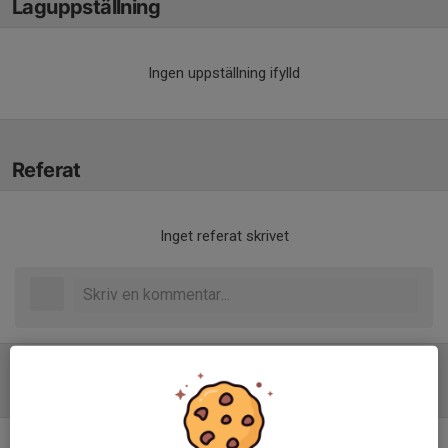
Laguppställning
Ingen uppställning ifylld
Referat
Inget referat skrivet
Tabell