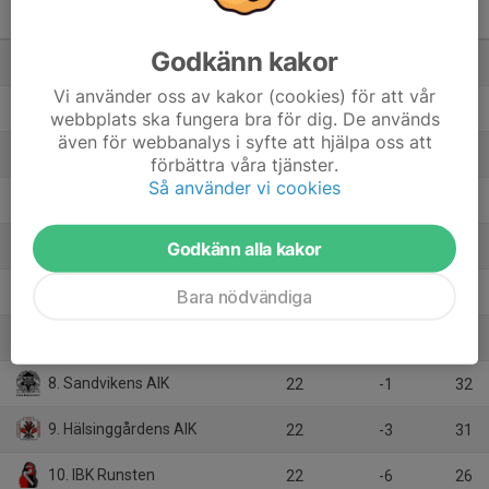
Herrar Div 1 Västra
Svealand
M
+/-
P
Godkänn kakor
1. Rasbo IK
22
54
44
Vi använder oss av kakor (cookies) för att vår
2. IBF Borlänge
22
42
44
webbplats ska fungera bra för dig. De används
även för webbanalys i syfte att hjälpa oss att
3. Hagfors IBS
22
38
44
förbättra våra tjänster.
Så använder vi cookies
4. KAIS Mora IF
22
60
42
5. Vaksala SK IBK
Godkänn alla kakor
22
27
42
6. IBK Hudik
22
15
38
Bara nödvändiga
7. Björklinge BK
22
2
32
8. Sandvikens AIK
22
-1
32
9. Hälsinggårdens AIK
22
-3
31
10. IBK Runsten
22
-6
26