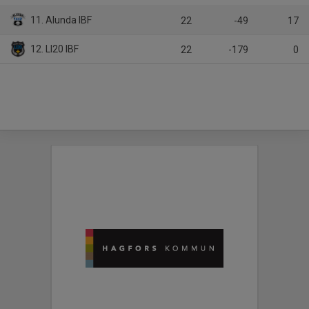
11. Alunda IBF
22
-49
17
12. LI20 IBF
22
-179
0