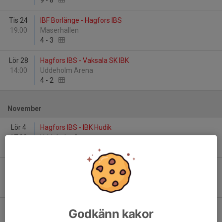
9
-
8
Tis 24
IBF Borlänge - Hagfors IBS
19:00
Maserhallen
4
-
3
Lör 28
Hagfors IBS - Vaksala SK IBK
14:00
Uddeholm Arena
4
-
2
November
Lör 4
Hagfors IBS - IBK Hudik
17:00
Uddeholm Arena
8
-
5
Tor 9
Arvika IBF - Hagfors IBS
19:45
Arvika Sporthall
7
-
3
Lör 18
Hagfors IBS - Alunda IBF
Godkänn kakor
17:00
Uddeholm Arena