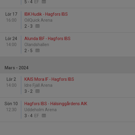
5
-
4
EF
Lör 17
IBK Hudik - Hagfors IBS
16:00
OilQuick Arena
2
-
3
Lör 24
Alunda IBF - Hagfors IBS
14:00
Olandshallen
2
-
5
Mars - 2024
Lör 2
KAIS Mora IF - Hagfors IBS
14:00
Idre Fjäll Arena
3
-
2
Sön 10
Hagfors IBS - Hälsinggårdens AIK
12:30
Uddeholm Arena
3
-
4
EF