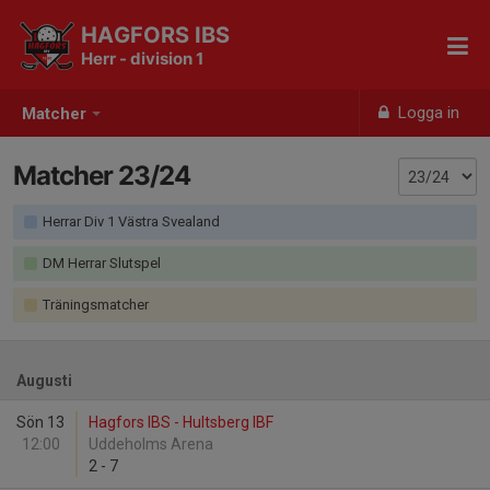
HAGFORS IBS
Herr - division 1
Logga in
Matcher
Matcher 23/24
Herrar Div 1 Västra Svealand
DM Herrar Slutspel
Träningsmatcher
Augusti
Sön 13
Hagfors IBS - Hultsberg IBF
12:00
Uddeholms Arena
2
-
7