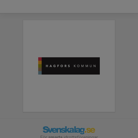
För
smarta
idrottsföreningar