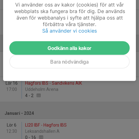
8
-
4
Vi använder oss av kakor (cookies) för att vår
webbplats ska fungera bra för dig. De används
Lör 25
Hagfors IBS - KAIS Mora IF
även för webbanalys i syfte att hjälpa oss att
14:00
Uddeholm Arena
förbättra våra tjänster.
5
-
4
Så använder vi cookies
December
Godkänn alla kakor
Lör 2
Hälsinggårdens AIK - Hagfors IBS
Bara nödvändiga
15:15
Lugnet C
5
-
4
Lör 16
Hagfors IBS - Sandvikens AIK
17:00
Uddeholm Arena
4
-
2
Januari - 2024
Lör 6
LI20 IBF - Hagfors IBS
12:30
Leksandshallen A
0
-
16