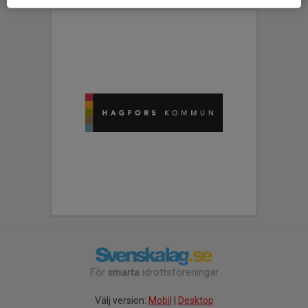
För
smarta
idrottsföreningar
Välj version:
Mobil
|
Desktop