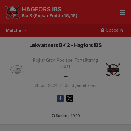
HAGFORS IBS
Blå 3 (Pojkar Födda 15/16)
Logga in
Matcher
Lekvattnets BK 2 - Hagfors IBS
Pojkar Grön Poolspel Fortsättning
Höst
-
20 okt 2024, 11:00, Stjernehallen
Samling 10:00