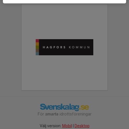
För
smarta
idrottsföreningar
Välj version:
Mobil
|
Desktop