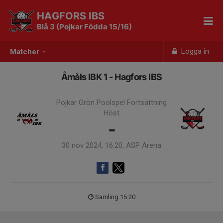
HAGFORS IBS
Blå 3 (Pojkar Födda 15/16)
Logga in
Matcher
Åmåls IBK 1 - Hagfors IBS
Pojkar Grön Poolspel Fortsättning
Höst
-
30 nov 2024, 16:20, ASP Arena
Samling 15:20