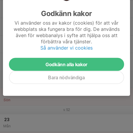
17
Godkänn kakor
Tis
Vi använder oss av kakor (cookies) för att vår
18
webbplats ska fungera bra för dig. De används
Ons
även för webbanalys i syfte att hjälpa oss att
19
förbättra våra tjänster.
Så använder vi cookies
Tor
20
Godkänn alla kakor
Fre
21
Bara nödvändiga
Lör
22
Sön
v.52
23
Mån