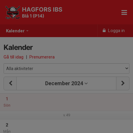
HAGFORS IBS
Blå 1 (P14)
Logga in
Kalender
Kalender
Gå till idag
|
Prenumerera
December 2024
1
Sön
v.49
2
Mån