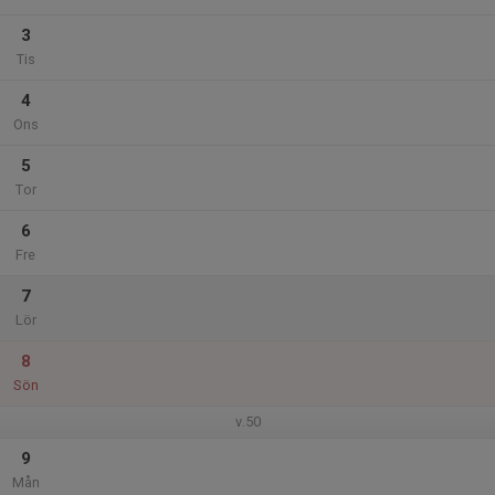
3
Tis
4
Ons
5
Tor
6
Fre
7
Lör
8
Sön
v.50
9
Mån