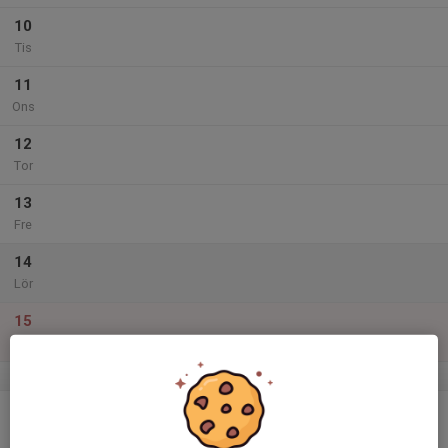
10
Tis
11
Ons
12
Tor
13
Fre
14
Lör
15
Sön
v.51
16
Mån