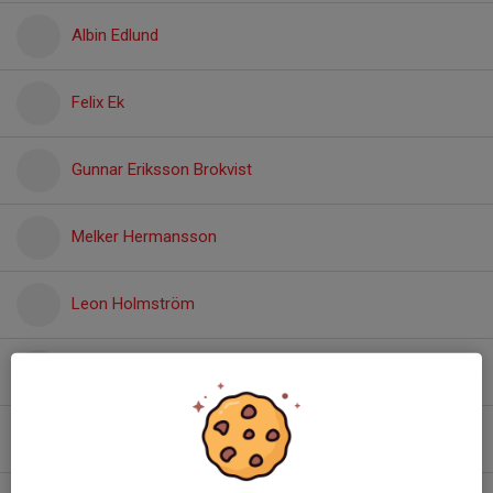
Albin Edlund
Felix Ek
Gunnar Eriksson Brokvist
Melker Hermansson
Leon Holmström
Nuar Istrefi
Wiggo Jansson