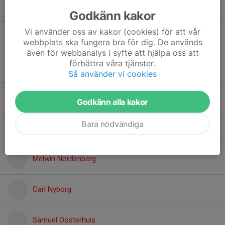
Elias Johansson-Strand
Godkänn kakor
Vi använder oss av kakor (cookies) för att vår
Alvin Lövgren
webbplats ska fungera bra för dig. De används
även för webbanalys i syfte att hjälpa oss att
förbättra våra tjänster.
Victor Lövstrand
Så använder vi cookies
Alfons Mattsson
Godkänn alla kakor
Bara nödvändiga
Benjamin Mossfeldt
Melwin Nordenberg
Carl Nyborg
Samuel Oosterhuis