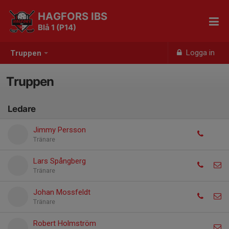
HAGFORS IBS
Blå 1 (P14)
Logga in
Truppen
Truppen
Ledare
Jimmy Persson
Tränare
Lars Spångberg
Tränare
Johan Mossfeldt
Tränare
Robert Holmström