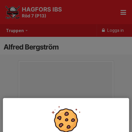
HAGFORS IBS
Röd 7 (P13)
Logga in
Truppen
Alfred Bergström
Position
-