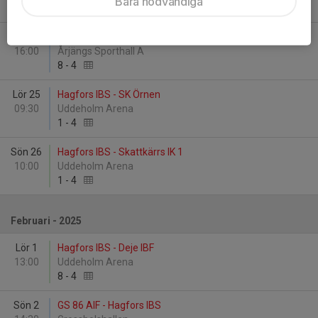
Bara nödvändiga
4
-
3
Sön 19
Nordmarkens IBF - Hagfors IBS
16:00
Årjängs Sporthall A
8
-
4
Lör 25
Hagfors IBS - SK Örnen
09:30
Uddeholm Arena
1
-
4
Sön 26
Hagfors IBS - Skattkärrs IK 1
10:00
Uddeholm Arena
1
-
4
Februari - 2025
Lör 1
Hagfors IBS - Deje IBF
13:00
Uddeholm Arena
8
-
4
Sön 2
GS 86 AIF - Hagfors IBS