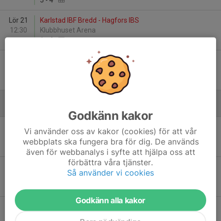
5
-
4
Lör 21
Karlstad IBF Bredd - Hagfors IBS
12:30
Klubbhuset Arena
1
-
4
Sön 22
Lekvattnets BK - Hagfors IBS
16:00
Stjernehallen
7
-
6
Januari - 2025
Godkänn kakor
Lör 11
Hagfors IBS - Karlstad IBF Ungdom/Bredd
Vi använder oss av kakor (cookies) för att vår
11:45
Uddeholm Arena
webbplats ska fungera bra för dig. De används
3
-
6
även för webbanalys i syfte att hjälpa oss att
förbättra våra tjänster.
Sön 12
Hagfors IBS - Åmotfors IF
Så använder vi cookies
14:00
Uddeholm Arena
8
-
4
Godkänn alla kakor
Lör 18
Skoghalls IBK Utveckling 1 - Hagfors IBS
11:00
Hammarö Arena