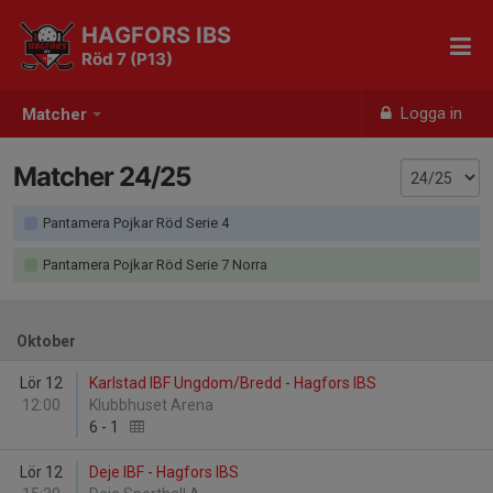
HAGFORS IBS
Röd 7 (P13)
Logga in
Matcher
Matcher 24/25
Pantamera Pojkar Röd Serie 4
Pantamera Pojkar Röd Serie 7 Norra
Oktober
Lör 12
Karlstad IBF Ungdom/Bredd - Hagfors IBS
12:00
Klubbhuset Arena
6
-
1
Lör 12
Deje IBF - Hagfors IBS