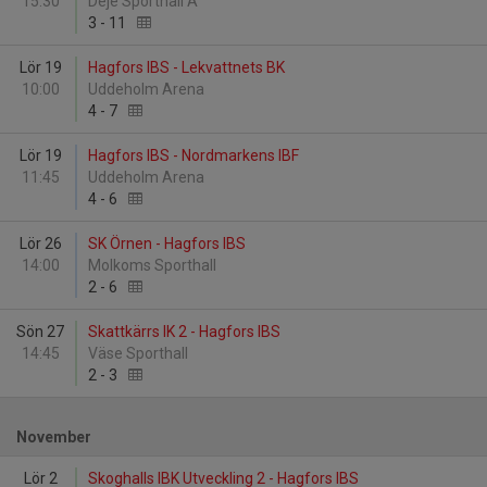
15:30
Deje Sporthall A
3
-
11
Lör 19
Hagfors IBS - Lekvattnets BK
10:00
Uddeholm Arena
4
-
7
Lör 19
Hagfors IBS - Nordmarkens IBF
11:45
Uddeholm Arena
4
-
6
Lör 26
SK Örnen - Hagfors IBS
14:00
Molkoms Sporthall
2
-
6
Sön 27
Skattkärrs IK 2 - Hagfors IBS
14:45
Väse Sporthall
2
-
3
November
Lör 2
Skoghalls IBK Utveckling 2 - Hagfors IBS