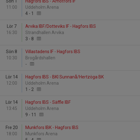
Sön 1
Hagfors IBS - Åmotfors IF
11:00
Uddeholm Arena
4
-
1
Lör 7
Arvika IBF/Dotteviks IF - Hagfors IBS
16:30
Strandhallen Arvika
3
-
8
Sön 8
Villastadens IF - Hagfors IBS
10:30
Brogårdshallen
-
Lör 14
Hagfors IBS - BKI Sunnanå/Hertzöga BK
12:00
Uddeholm Arena
1
-
2
Lör 14
Hagfors IBS - Säffle IBF
13:45
Uddeholm Arena
9
-
11
Fre 20
Munkfors IBK - Hagfors IBS
18:00
Munkfors Arena