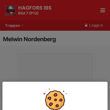
HAGFORS IBS
Röd 7 (P13)
Logga in
Truppen
Melwin Nordenberg
Position
-