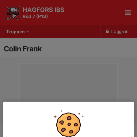
HAGFORS IBS
Röd 7 (P13)
Logga in
Truppen
Colin Frank
Position
-