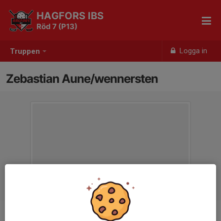
HAGFORS IBS
Röd 7 (P13)
Logga in
Truppen
Zebastian Aune/wennersten
Position
-