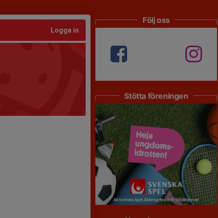
Följ oss
Logga in
Stötta föreningen