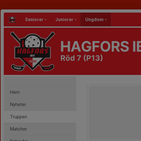
Seniorer
Juniorer
Ungdom
HAGFORS I
Röd 7 (P13)
Hem
Nyheter
Truppen
Matcher