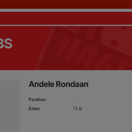
BS
Andele Rondaan
Position
-
Ålder
13 år