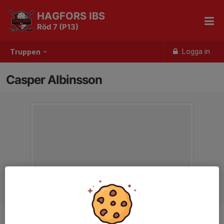
HAGFORS IBS
Röd 7 (P13)
Logga in
Truppen
Casper Albinsson
Position
-