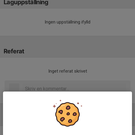
Laguppställning
Ingen uppställning ifylld
Referat
Inget referat skrivet
Tabell