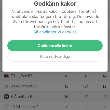
Pantamera Pojkar Röd
Godkänn kakor
Serie 4
M
+/-
P
Vi använder oss av kakor (cookies) för att vår
1. Nordmarkens IBF
16
16
34
webbplats ska fungera bra för dig. De används
även för webbanalys i syfte att hjälpa oss att
2. BKI Sunnanå/Hertzöga BK
16
34
33
förbättra våra tjänster.
Så använder vi cookies
3. GS 86 AIF
16
22
33
4. Karlstad IBF Ungdom/Bredd
Godkänn alla kakor
16
11
30
5. Billingsfors IBK
16
6
28
Bara nödvändiga
6. SK Örnen
16
-5
22
7. Hagfors IBS
16
-18
14
8. Lekvattnets BK
16
-34
12
9. Åmotfors IF
16
-32
7
10. Villastadens IF
0
0
0