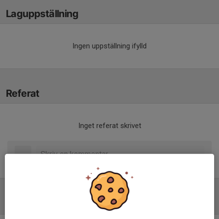
Laguppställning
Ingen uppställning ifylld
Referat
Inget referat skrivet
Tabell