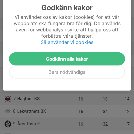
Godkänn kakor
Pantamera Pojkar Röd
Serie 4
M
+/-
P
Vi använder oss av kakor (cookies) för att vår
webbplats ska fungera bra för dig. De används
1. Nordmarkens IBF
16
16
34
även för webbanalys i syfte att hjälpa oss att
förbättra våra tjänster.
2. BKI Sunnanå/Hertzöga BK
16
34
33
Så använder vi cookies
3. GS 86 AIF
16
22
33
Godkänn alla kakor
4. Karlstad IBF Ungdom/Bredd
16
11
30
Bara nödvändiga
5. Billingsfors IBK
16
6
28
6. SK Örnen
16
-5
22
7. Hagfors IBS
16
-18
14
8. Lekvattnets BK
16
-34
12
9. Åmotfors IF
16
-32
7