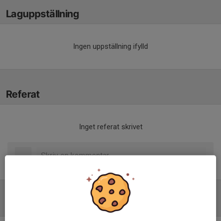
Laguppställning
Ingen uppställning ifylld
Referat
Inget referat skrivet
Tabell