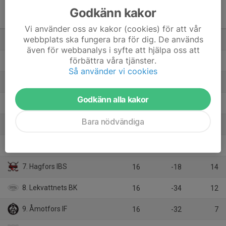
Godkänn kakor
Pantamera Pojkar Röd
Serie 4
M
+/-
P
Vi använder oss av kakor (cookies) för att vår
webbplats ska fungera bra för dig. De används
1. Nordmarkens IBF
16
16
34
även för webbanalys i syfte att hjälpa oss att
förbättra våra tjänster.
2. BKI Sunnanå/Hertzöga BK
16
34
33
Så använder vi cookies
3. GS 86 AIF
16
22
33
Godkänn alla kakor
4. Karlstad IBF Ungdom/Bredd
16
11
30
Bara nödvändiga
5. Billingsfors IBK
16
6
28
6. SK Örnen
16
-5
22
7. Hagfors IBS
16
-18
14
8. Lekvattnets BK
16
-34
12
9. Åmotfors IF
16
-32
7