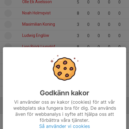
Olle Ek Axelsson
5
0
0
0
0
Noah Holmqvist
8
0
0
0
0
Maximilian Koning
3
0
0
0
0
Ludwig Englöw
3
0
0
0
0
Lion Björk Ljunglöf
8
0
0
0
0
Gustav Johansson
6
0
0
0
0
Gustav Halgunset
6
0
0
0
0
Elvin Eriksson
8
0
0
0
0
Godkänn kakor
Ebbe Nilsson
2
0
0
0
0
Vi använder oss av kakor (cookies) för att vår
webbplats ska fungera bra för dig. De används
MÅLVAKTER
även för webbanalys i syfte att hjälpa oss att
förbättra våra tjänster.
Så använder vi cookies