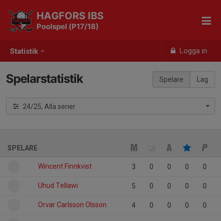
HAGFORS IBS
Poolspel (P17/18)
Logga in
Statistik
Spelarstatistik
Spelare
Lag
24/25, Alla serier
SPELARE
Wincent Finnkvist
3
0
0
0
0
Uhud Tellawi
5
0
0
0
0
Orvar Carlsson Olsson
4
0
0
0
0