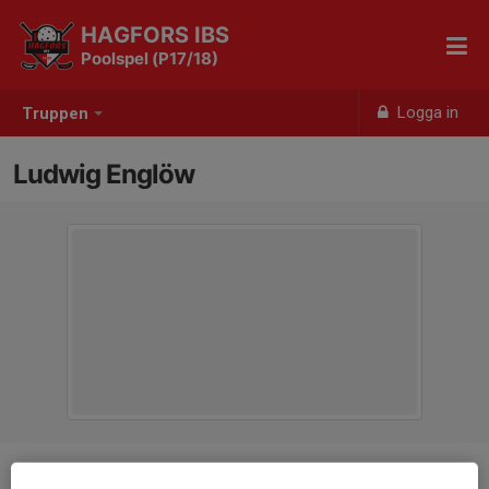
HAGFORS IBS
Poolspel (P17/18)
Logga in
Truppen
Ludwig Englöw
Position
-