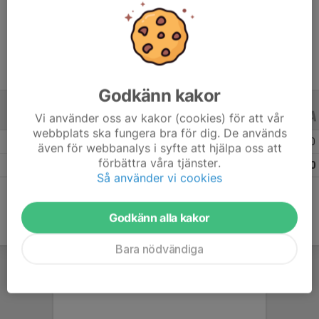
Ålder
7 år
Godkänn kakor
Vi använder oss av kakor (cookies) för att vår
ALLA SERIER
ALLA ÅR
webbplats ska fungera bra för dig. De används
Säsongen 24/25
3
0
0
även för webbanalys i syfte att hjälpa oss att
förbättra våra tjänster.
Totalt
3
0
0
Så använder vi cookies
Godkänn alla kakor
Bara nödvändiga