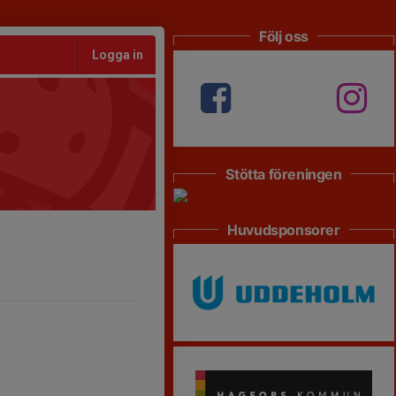
Följ oss
Logga in
Stötta föreningen
Huvudsponsorer