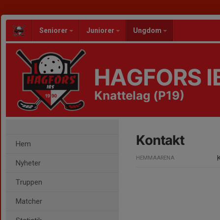
Seniorer
Juniorer
Ungdom
HAGFORS I
Knattelag (P19)
Kontakt
Hem
HEMMAARENA
Nyheter
Truppen
Matcher