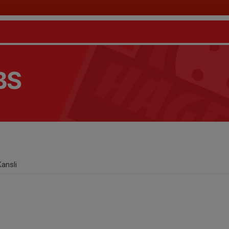
BS
Kansli