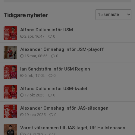
Tidigare nyheter
Alfons Dullum inför USM
2 apr, 16:47
0
Alexander Ömnehag inför JSM-playoff
15 mar, 08:55
0
Ian Sandström inför USM Region
6 feb, 17:02
0
Alfons Dullum inför USM-kvalet
17 okt 2025
0
Alexander Ömnehag inför JAS-säsongen
19 sep 2025
0
Varmt välkommen till JAS-laget, Ulf Hallstensson!
27 aug 2025
0