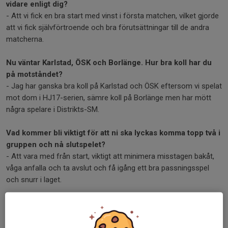
vidare enligt dig?
- Att vi fick en bra start med vinst i första matchen, vilket gjorde
att vi fick självförtroende och bra förutsättningar till de andra
matcherna.
Nu väntar Karlstad, ÖSK och Borlänge. Hur bra koll har du
på motståndet?
- Jag har ganska bra koll på Karlstad och ÖSK eftersom vi spelat
mot dom i HJ17-serien, sämre koll på Borlänge men har mött
några spelare i Distrikts-SM.
Vad kommer bli viktigt för att ni ska lyckas komma topp två i
gruppen och nå slutspelet?
- Att vara med från start, viktigt att minimera misstagen bakåt,
våga anfalla och ta avslut och få igång ett bra passningsspel
och snurr i laget.
Både i kvalet och nu får ni spela på hemmaplan. Vad
betyder det för er?
- Tycker det är en stor fördel att få spela på hemmaplan där vi