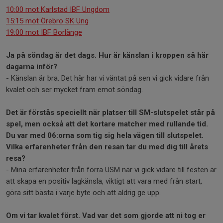
10:00 mot Karlstad IBF Ungdom
15:15 mot Örebro SK Ung
19:00 mot IBF Borlänge
Ja på söndag är det dags. Hur är känslan i kroppen så här
dagarna inför?
- Känslan är bra. Det här har vi väntat på sen vi gick vidare från
kvalet och ser mycket fram emot söndag.
Det är förstås speciellt när platser till SM-slutspelet står på
spel, men också att det kortare matcher med rullande tid.
Du var med 06:orna som tig sig hela vägen till slutspelet.
Vilka erfarenheter från den resan tar du med dig till årets
resa?
- Mina erfarenheter från förra USM när vi gick vidare till festen är
att skapa en positiv lagkänsla, viktigt att vara med från start,
göra sitt bästa i varje byte och att aldrig ge upp.
Om vi tar kvalet först. Vad var det som gjorde att ni tog er