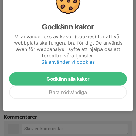
gick vidare från kvalet med bra känsla och hoppas på att
publiken sluter upp så att det blir bra stämning i hallen.
Godkänn kakor
Är det nån spelare i laget som du tycker sett extra het de
senaste veckorna?
Vi använder oss av kakor (cookies) för att vår
- Kan inte peka ut någon speciell spelare utan tycker hela laget
webbplats ska fungera bra för dig. De används
har höjt sig den senaste tiden, så jag ser mycket fram emot
även för webbanalys i syfte att hjälpa oss att
söndagens matcher.
förbättra våra tjänster.
Så använder vi cookies
Stort lycka till på söndag!
- Tackar!
Godkänn alla kakor
Dela nyhet
Bara nödvändiga
Kommentarer