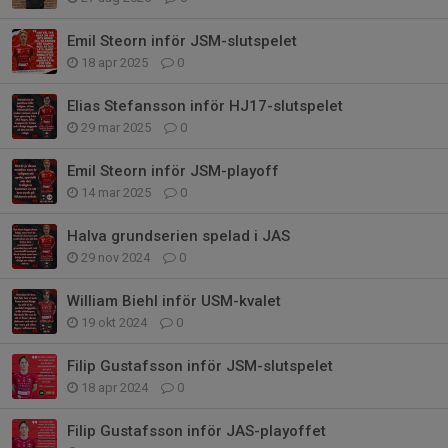
Emil Steorn inför JSM-slutspelet
18 apr 2025
0
Elias Stefansson inför HJ17-slutspelet
29 mar 2025
0
Emil Steorn inför JSM-playoff
14 mar 2025
0
Halva grundserien spelad i JAS
29 nov 2024
0
William Biehl inför USM-kvalet
19 okt 2024
0
Filip Gustafsson inför JSM-slutspelet
18 apr 2024
0
Filip Gustafsson inför JAS-playoffet