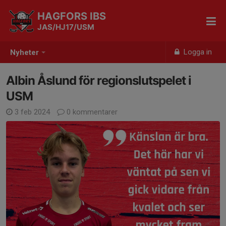
HAGFORS IBS
JAS/HJ17/USM
Logga in
Nyheter
Albin Åslund för regionslutspelet i
USM
3 feb 2024
0 kommentarer