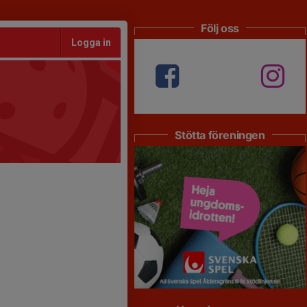
Följ oss
Logga in
Stötta föreningen