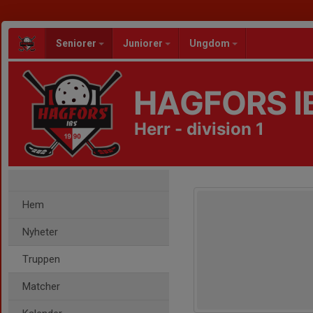
Seniorer
Juniorer
Ungdom
HAGFORS I
Herr - division 1
Hem
Nyheter
Truppen
Matcher