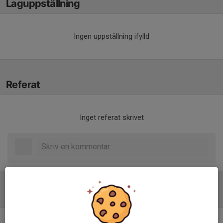
Laguppställning
Ingen uppställning ifylld
Referat
Inget referat skrivet
Tabell