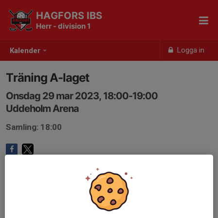
HAGFORS IBS
Herr - division 1
Logga in
Kalender
Träning A-laget
Onsdag 29 mar 2023, 18:00-19:00
Uddeholm Arena
Samling: 18:00