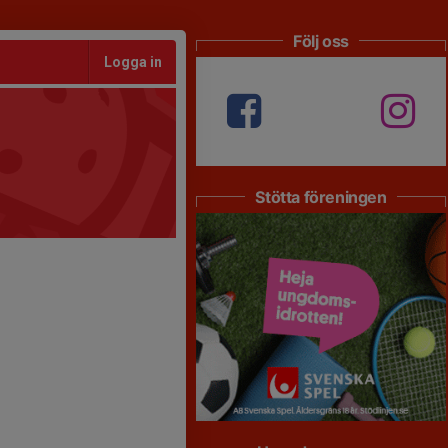
Följ oss
Logga in
Stötta föreningen