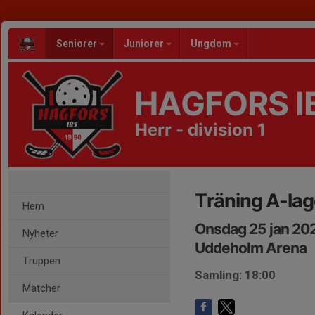
Seniorer
Juniorer
Ungdom
HAGFORS I
Herr - division 1
Träning A-lag
Hem
Onsdag 25 jan 20
Nyheter
Uddeholm Arena
Truppen
Samling: 18:00
Matcher