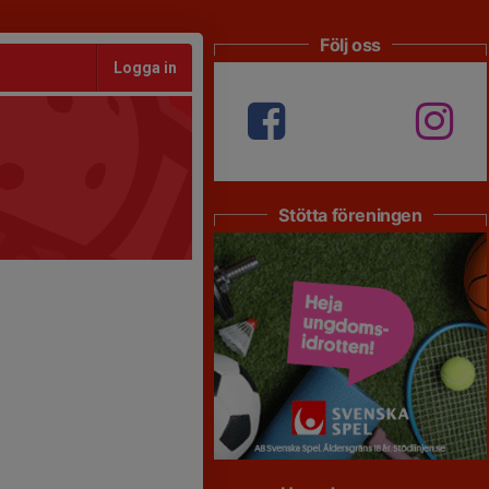
Följ oss
Logga in
Stötta föreningen