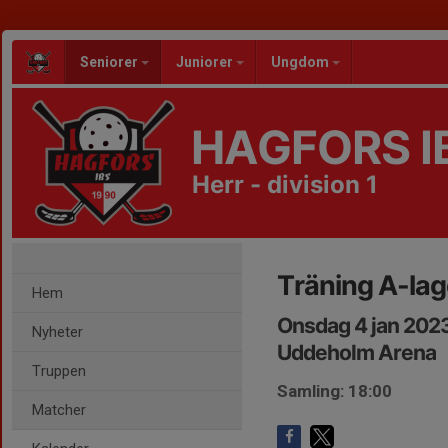
Seniorer
Juniorer
Ungdom
HAGFORS I
Herr - division 1
Träning A-lag
Hem
Onsdag 4 jan 2023
Nyheter
Uddeholm Arena
Truppen
Samling: 18:00
Matcher