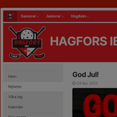
Seniorer
Juniorer
Ungdom
HAGFORS I
God Jul!
Hem
24 dec 2025
Nyheter
Våra lag
Kalender