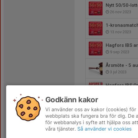
Nytt 50/50-lott
26 nov 2023
1-kronasmatch
13 nov 2023
Hagfors IBS a
9 sep 2023
Årsmöte - 5 au
3 jul 2023
Hagfors IBS Op
14 feb 2023
Godkänn kakor
Välkommen til
Vi använder oss av kakor (cookies) för 
29 dec 2022
webbplats ska fungera bra för dig. De
för webbanalys i syfte att hjälpa oss at
våra tjänster.
Så använder vi cookies