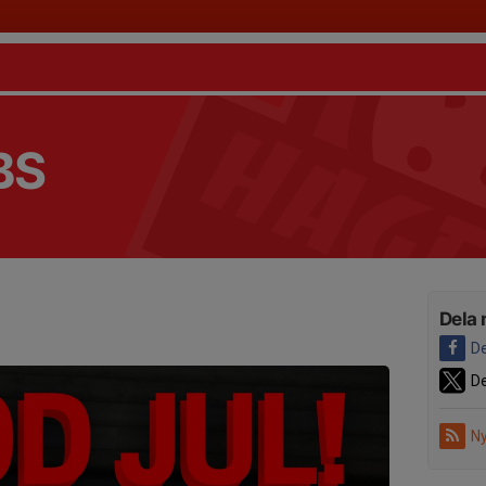
BS
Dela 
De
De
Ny