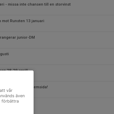
eri - missa inte chansen till en storvinst
 mot Runsten 13 januari
rrangerar junior-DM
gusti
en 28-29 april!
l Hagfors IBS nya hemsida!
att vår
 används även
t förbättra