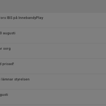
fors IBS på InnebandyPlay
0 augusti
r sorg
 prisad!
 lämnar styrelsen
gusti