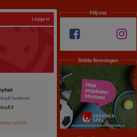
Följ oss
Logga in
Stötta föreningen
nyhet
la på Facebook
la på X
heter via RSS