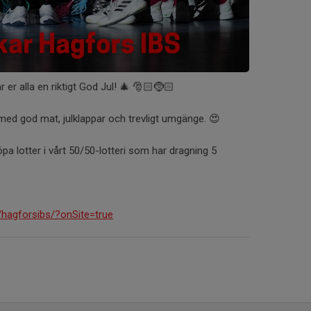
r er alla en riktigt God Jul! 🎄 🎅🏻🤶🏻
 med god mat, julklappar och trevligt umgänge. 😍
öpa lotter i vårt 50/50-lotteri som har dragning 5
/hagforsibs/?onSite=true