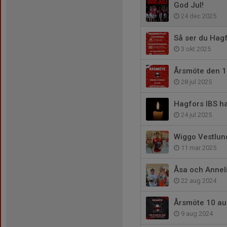
God Jul!
24 dec 2025
Så ser du Hag
3 okt 2025
Årsmöte den 1
28 jul 2025
Hagfors IBS ha
24 jul 2025
Wiggo Vestlund
11 mar 2025
Åsa och Anneli
22 aug 2024
Årsmöte 10 au
9 aug 2024