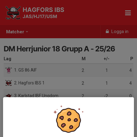
HAGFORS IBS
JAS/HJ17/USM
Logga in
Matcher
DM Herrjunior 18 Grupp A - 25/26
Lag
M
+/-
P
1. GS 86 AIF
2
1
4
2. Hagfors IBS 1
2
1
4
3. Karlstad IBF Ungdom
2
-2
0