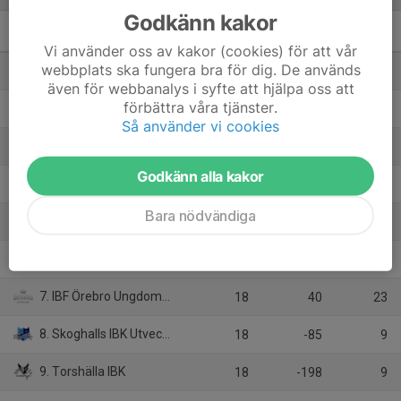
Godkänn kakor
Juniorallsvenskan E HJ18
M
+/-
P
Vi använder oss av kakor (cookies) för att vår
webbplats ska fungera bra för dig. De används
1. Skälby IBK/IBK Köping Ungdomsförening
18
119
47
även för webbanalys i syfte att hjälpa oss att
förbättra våra tjänster.
2. Lillån IBK Ungdom/Lillån IBK
18
95
43
Så använder vi cookies
3. GS 86 AIF
18
75
37
Godkänn alla kakor
4. Hagfors IBS/Edebäck IBF
18
63
37
Bara nödvändiga
5. Skattkärrs IK
18
57
28
6. Västerås IBS Ungdom/Västerås IBF
18
9
27
7. IBF Örebro Ungdom/Ekeby IF
18
40
23
8. Skoghalls IBK Utveckling/Skoghalls IBK
18
-85
9
9. Torshälla IBK
18
-198
9