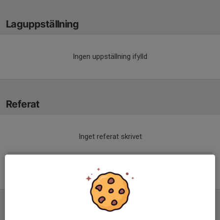
Laguppställning
Ingen uppställning ifylld
Referat
Inget referat skrivet
Tabell