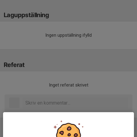
Laguppställning
Ingen uppställning ifylld
Referat
Inget referat skrivet
Tabell