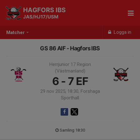
HAGFORS IBS
JAS/HJ17/USM
Logga in
Matcher
GS 86 AIF - Hagfors IBS
Herrjunior 17 Region
(Västmanland)
6 - 7
EF
29 nov 2025, 18:30, Forshaga
Sporthall
Samling 18:30