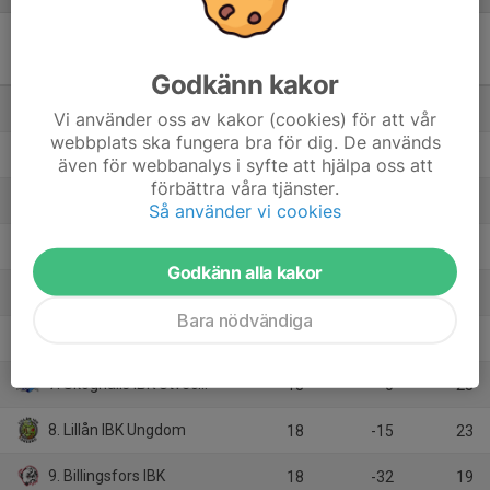
Herrjunior 17 Region
(Västmanland)
M
+/-
P
Godkänn kakor
1. Skattkärrs IK
18
38
42
Vi använder oss av kakor (cookies) för att vår
webbplats ska fungera bra för dig. De används
2. Västerås IBS Ungdom
18
81
33
även för webbanalys i syfte att hjälpa oss att
förbättra våra tjänster.
3. Ekeby IF Ungdom/ Ekeby IF
18
38
33
Så använder vi cookies
4. Hagfors IBS/Edebäck IBF
18
21
33
Godkänn alla kakor
5. Hultsberg IBF
18
-6
25
Bara nödvändiga
6. IBF Örebro Ung/ Örebro SK Ung
18
-44
25
7. Skoghalls IBK Utveckling
18
0
23
8. Lillån IBK Ungdom
18
-15
23
9. Billingsfors IBK
18
-32
19