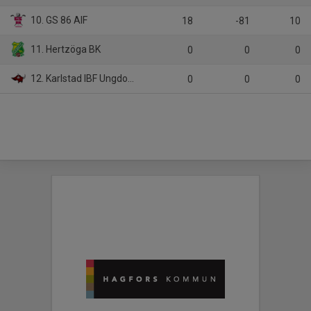
10. GS 86 AIF
18
-81
10
11. Hertzöga BK
0
0
0
12. Karlstad IBF Ungdom HJ17
0
0
0