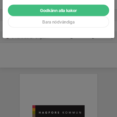
DM Herrjunior 18 Grupp A
M
+/-
P
Godkänn alla kakor
1. GS 86 AIF
2
1
4
Bara nödvändiga
2. Hagfors IBS 1
2
1
4
3. Karlstad IBF Ungdom
2
-2
0