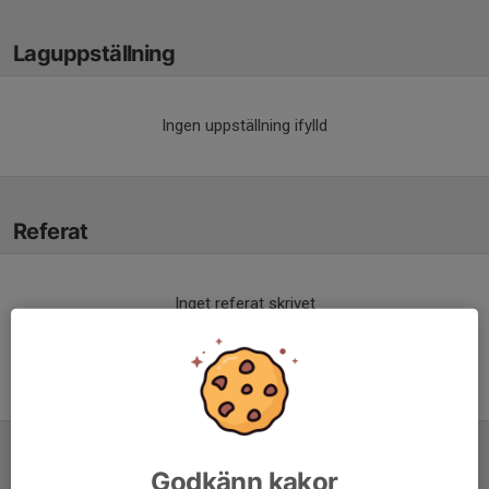
Laguppställning
Ingen uppställning ifylld
Referat
Inget referat skrivet
Tabell
Godkänn kakor