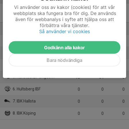
Vi använder oss av kakor (cookies) för att vår
Herrjunior 17 Region A
webbplats ska fungera bra för dig. De används
(Västmanland)
M
+/-
P
även för webbanalys i syfte att hjälpa oss att
förbättra våra tjänster.
1. IBK Hallsta/Västerås IBS Ungdom
15
42
39
Så använder vi cookies
2. Hagfors IBS/IBF Lesjöfors
15
44
36
Godkänn alla kakor
3. IBF Örebro Ungdom
15
-4
24
Bara nödvändiga
4. Ekeby IF
15
3
18
5. Karlstad IBF Ungdom
15
-64
3
6. Hultsberg IBF
0
0
0
7. IBK Hallsta
0
0
0
8. IBK Köping
0
0
0