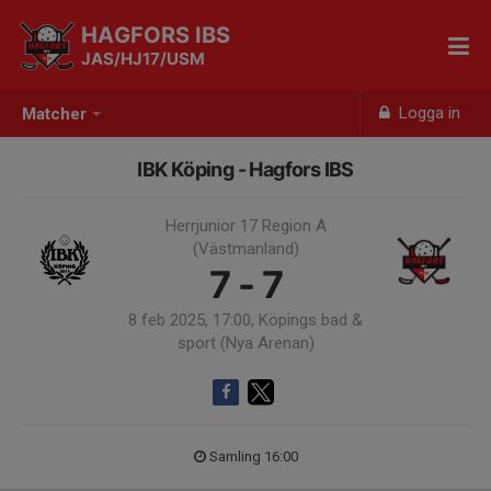
HAGFORS IBS
JAS/HJ17/USM
Logga in
Matcher
IBK Köping - Hagfors IBS
Herrjunior 17 Region A
(Västmanland)
7 - 7
8 feb 2025, 17:00, Köpings bad &
sport (Nya Arenan)
Samling 16:00